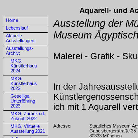
Aquarell- und Ac
Ausstellung der M
Home
Lebenslauf
Museum Ägyptisch
Aktuelle
Ausstellungen:
Ausstellungs-
Archiv:
Malerei - Grafik - Sku
MKG,
Künstlerhaus
2024
MKG,
Künstlerhaus
In der Jahresausstel
2023
Künstlergenossensch
Gesellige,
Unterföhring
ich mit 1 Aquarell ver
2023
MKG, Zurück i.d.
Zukunft 2022
Adresse:
Staatliches Museum Ägy
MKG, Virtuelle
Gabelsbergerstraße 35
Ausstellung 2021
80333 München