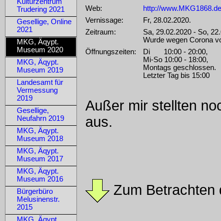
Kulturzentrum
Web:
http://www.MKG1868.de 
Trudering 2021
Vernissage:
Fr, 28.02.2020
.
Gesellige, Online
2021
Zeitraum:
Sa, 29.02.2020 - So, 22
Wurde wegen Corona vor
MKG, Äqypt.
Museum 2020
Öffnungszeiten:
Di 10:00 - 20:00,
Mi-So 10:00 - 18:00,
MKG, Äqypt.
Montags geschlossen.
Museum 2019
Letzter Tag bis 15:00
Landesamt für
Vermessung
2019
Außer mir stellten no
Gesellige,
aus.
Neufahrn 2019
MKG, Äqypt.
Museum 2018
MKG, Äqypt.
Museum 2017
MKG, Äqypt.
Museum 2016
Zum Betrachten d
Bürgerbüro
Melusinenstr.
2015
MKG, Äqypt.